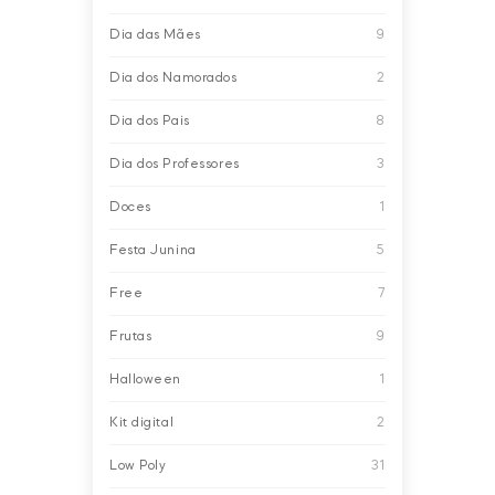
Dia das Mães
9
Dia dos Namorados
2
Dia dos Pais
8
Dia dos Professores
3
Doces
1
Festa Junina
5
Free
7
Frutas
9
Halloween
1
Kit digital
2
Low Poly
31