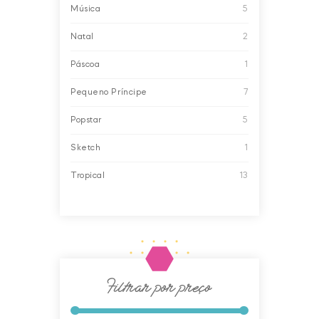
Música
5
Natal
2
Páscoa
1
Pequeno Príncipe
7
Popstar
5
Sketch
1
Tropical
13
Filtrar por preço