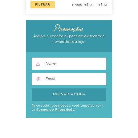
Preço
Preço
FILTRAR
Preço:
R$ 0
—
R$ 10
mínimo
máximo
Promoções
Assina e receba cupons de desconto e
novidades da loja.
ASSINAR AGORA
Ao ceder seus dados, você concorda com
os
Termos de Privacidade
.