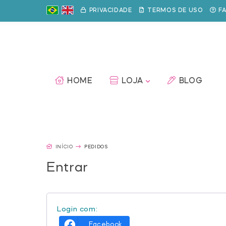
APLIQUE 3D
BALÕES
BÁSICAS
BICHI
PRIVACIDADE
TERMOS DE USO
F
HOME
LOJA
BLOG
INÍCIO
PEDIDOS
Entrar
Login com:
Facebook