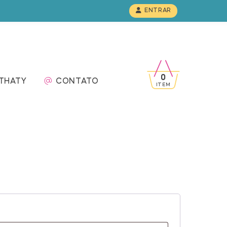
EMÁTICAS
LOW POLY
TOPO DE BOLO
ENTRAR
0
 THATY
CONTATO
ITEM
gatório