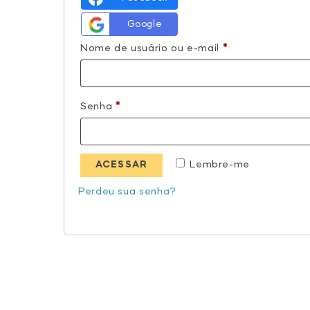
Google
Obrigatório
Nome de usuário ou e-mail
*
Obrigatório
Senha
*
Lembre-me
ACESSAR
Perdeu sua senha?