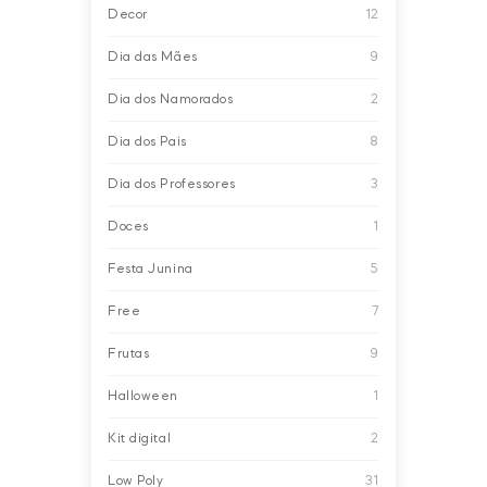
Decor
12
Dia das Mães
9
Dia dos Namorados
2
Dia dos Pais
8
Dia dos Professores
3
Doces
1
Festa Junina
5
Free
7
Frutas
9
Halloween
1
Kit digital
2
Low Poly
31