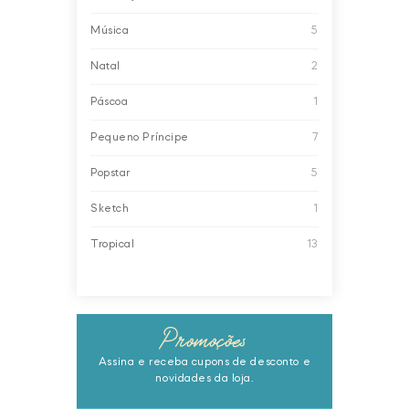
Música
5
Natal
2
Páscoa
1
Pequeno Príncipe
7
Popstar
5
Sketch
1
Tropical
13
Promoções
Assina e receba cupons de desconto e
novidades da loja.