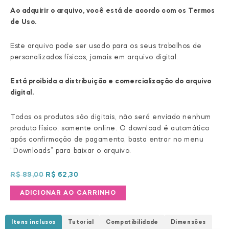
Ao adquirir o arquivo, você está de acordo com os Termos
de Uso.
Este arquivo pode ser usado para os seus trabalhos de
personalizados físicos, jamais em arquivo digital.
Está proibida a distribuição e comercialização do arquivo
digital.
Todos os produtos são digitais, não será enviado nenhum
produto físico, somente online. O download é automático
após confirmação de pagamento, basta entrar no menu
“Downloads” para baixar o arquivo.
O
O
R$
89,00
R$
62,30
preço
preço
Kit
ADICIONAR AO CARRINHO
original
atual
Balões
era:
é:
numéricos
R$ 89,00.
R$ 62,30.
Itens inclusos
Tutorial
Compatibilidade
Dimensões
low