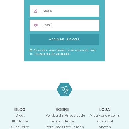
ASSINAR AGORA
Ao ceder seus dados, você concorda com
os
Termos de Privacidade
.
BLOG
SOBRE
LOJA
Dicas
Política de Privacidade
Arquivos de corte
Illustrator
Termos de uso
Kit digital
Silhouette
Perguntas frequentes
Sketch