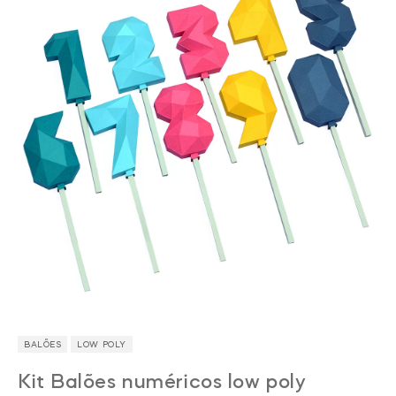
BALÕES
LOW POLY
Kit Balões numéricos low poly