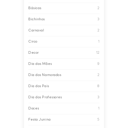
Básicas
2
Bichinhos
3
Carnaval
2
Circo
1
Decor
12
Dia das Mães
9
Dia dos Namorados
2
Dia dos Pais
8
Dia dos Professores
3
Doces
1
Festa Junina
5