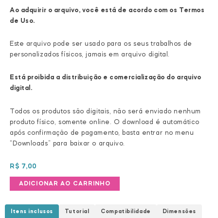
Ao adquirir o arquivo, você está de acordo com os Termos
de Uso.
Este arquivo pode ser usado para os seus trabalhos de
personalizados físicos, jamais em arquivo digital.
Está proibida a distribuição e comercialização do arquivo
digital.
Todos os produtos são digitais, não será enviado nenhum
produto físico, somente online. O download é automático
após confirmação de pagamento, basta entrar no menu
“Downloads” para baixar o arquivo.
R$
7,00
Caixa
ADICIONAR AO CARRINHO
Abacaxi
quantidade
Itens inclusos
Tutorial
Compatibilidade
Dimensões