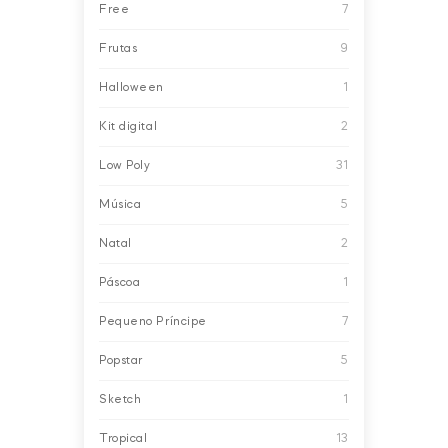
Free
7
Frutas
9
Halloween
1
Kit digital
2
Low Poly
31
Música
5
Natal
2
Páscoa
1
Pequeno Príncipe
7
Popstar
5
Sketch
1
Tropical
13