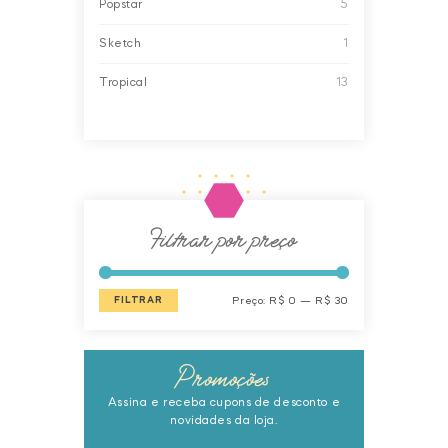
Popstar
5
Sketch
1
Tropical
13
Filtrar por preço
Preço
Preço
FILTRAR
Preço:
R$ 0
—
R$ 30
mínimo
máximo
Promoções
Assina e receba cupons de desconto e
novidades da loja.