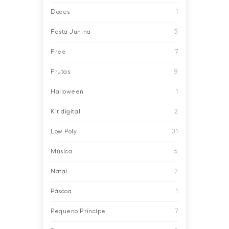
Doces
1
Festa Junina
5
Free
7
Frutas
9
Halloween
1
Kit digital
2
Low Poly
31
Música
5
Natal
2
Páscoa
1
Pequeno Príncipe
7