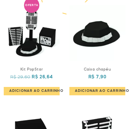
OFERTA
Kit PopStar
Caixa chapéu
O
O
R$
29,60
R$
26,64
R$
7,90
preço
preço
original
atual
ADICIONAR AO CARRINHO
ADICIONAR AO CARRINHO
era:
é:
R$ 29,60.
R$ 26,64.