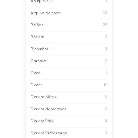
Aplique 3D
3
Arquivo de corte
39
Balões
22
Básicas
2
Bichinhos
3
Carnaval
2
Circo
1
Decor
12
Dia das Mães
9
Dia dos Namorados
2
Dia dos Pais
8
Dia dos Professores
3