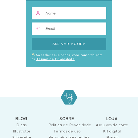
ASSINAR AGORA
Ao ceder seus dados, você concorda com
os
Termos de Privacidade
.
BLOG
SOBRE
LOJA
Dicas
Política de Privacidade
Arquivos de corte
Illustrator
Termos de uso
Kit digital
Silhouette
Perguntas frequentes
Sketch